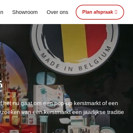
en
Showroom
Over ons
Plan afspraak
ë
 of het nu gaat om een pop-up kerstmarkt of een
ezoeken van een kerstmarkt een jaarlijkse traditie