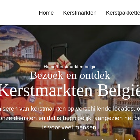
Home
Kerstmarkten
Kerstpakkett
Home
/
Kerstmarkten belgie
Bezoek en ontdek
Kerstmarkten Belgi
aniseren van kerstmarkten op verschillende locaties,
 onze diensten en dat is begrijpelijk, aangezien het b
is voor veel mensen.