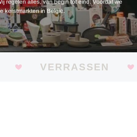
j regelen alles, van begin tot eind. Voordat we
e kerstmarkten in België.
VERRASSEN