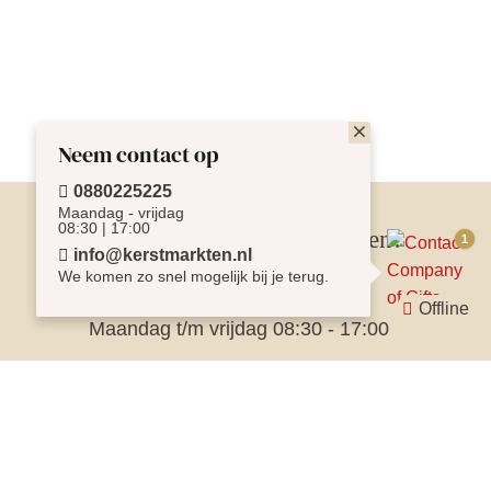
Neem contact op
0880225225
Maandag - vrijdag
08:30 | 17:00
Vragen of afspraak inplannen?
info@kerstmarkten.nl
Kom in contact
We komen zo snel mogelijk bij je terug.
Offline
Maandag t/m vrijdag 08:30 - 17:00
0880225225
info@kerstmarkten.nl
Livechat: